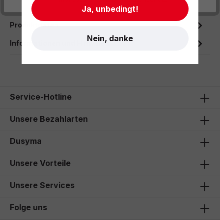
es zu jeder Yoga-Choreo…
Mehr
Ja, unbedingt!
Produktdaten
Nein, danke
Informationen und Hinweise
Service-Hotline
Unsere Bezahlarten
Dusyma
Unsere Vorteile
Unsere Services
Folge uns