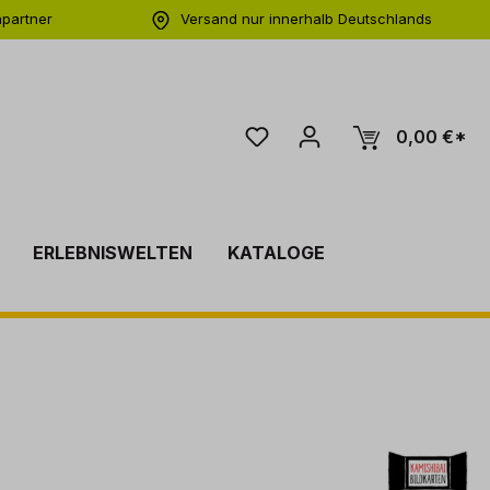
hpartner
Versand nur innerhalb Deutschlands
ng
0,00 €*
ERLEBNISWELTEN
KATALOGE