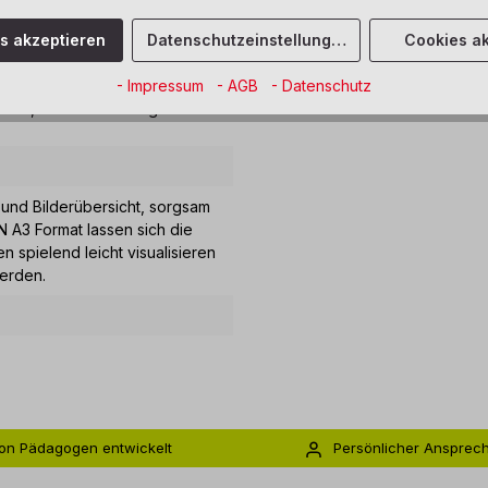
es akzeptieren
Datenschutzeinstellungen
Cookies ak
Märchen Set"
- Impressum
- AGB
- Datenschutz
chen, der Froschkönig und Sterntaler.
 und Bilderübersicht, sorgsam
IN A3 Format lassen sich die
 spielend leicht visualisieren
werden.
on Pädagogen entwickelt
Persönlicher Ansprec
s zu 5 Jahre Garantie
Individuelle Betreuu