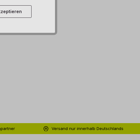
zeptieren
hpartner
Versand nur innerhalb Deutschlands
ng