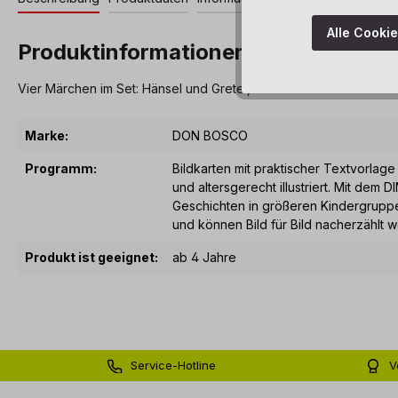
Alle Cooki
Produktinformationen "Kamishibai 
Vier Märchen im Set: Hänsel und Gretel, der dicke fette Pfannku
Marke:
DON BOSCO
Programm:
Bildkarten mit praktischer Textvorlage
und altersgerecht illustriert. Mit dem D
Geschichten in größeren Kindergruppen
und können Bild für Bild nacherzählt 
Produkt ist geeignet:
ab 4 Jahre
Service-Hotline
V
0 71 81 - 60 03 0
Bi