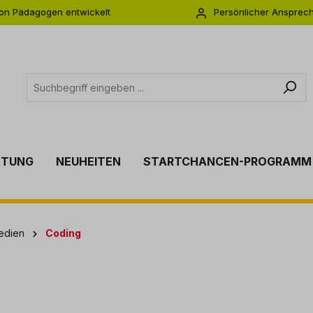
on Pädagogen entwickelt
Persönlicher Ansprec
s zu 5 Jahre Garantie
Individuelle Betreuu
TTUNG
NEUHEITEN
STARTCHANCEN-PROGRAMM
Medien
Coding