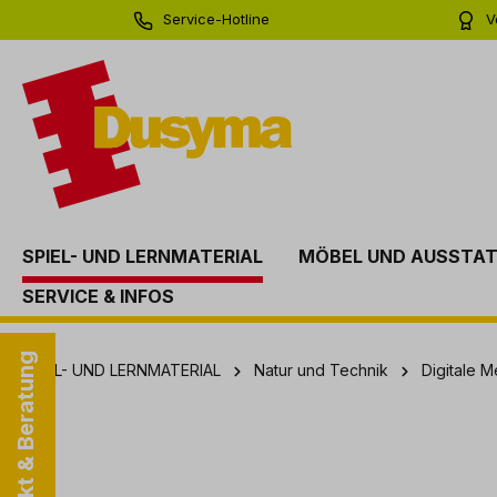
Service-Hotline
V
springen
Zur Hauptnavigation springen
0 71 81 - 60 03 0
Bi
SPIEL- UND LERNMATERIAL
MÖBEL UND AUSSTA
SERVICE & INFOS
Kontakt & Beratung
SPIEL- UND LERNMATERIAL
Natur und Technik
Digitale 
Bildergalerie überspringen