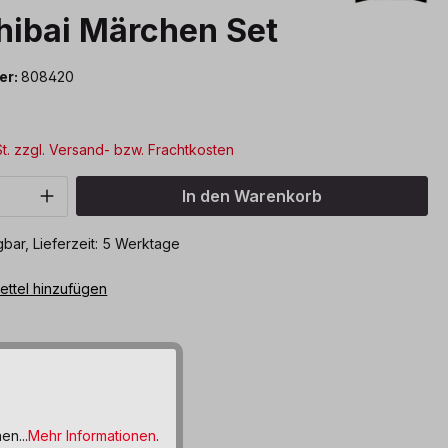
hibai Märchen Set
er:
808420
*
St. zzgl. Versand- bzw. Frachtkosten
Anzahl: Gib den gewünschten Wert ein o
In den Warenkorb
bar, Lieferzeit: 5 Werktage
ttel hinzufügen
en...
Mehr Informationen
.