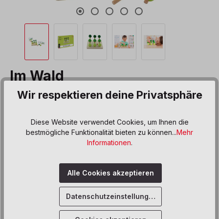
Im Wald
Wir respektieren deine Privatsphäre
Produktnummer:
560797
47,50 €*
Diese Website verwendet Cookies, um Ihnen die
bestmögliche Funktionalität bieten zu können...
Mehr
Preise inkl. MwSt. zzgl. Versand- bzw. Frachtkosten
Informationen
.
Produkt Anzahl: Gib den gewünschten We
In den Warenkorb
Alle Cookies akzeptieren
Sofort verfügbar, Lieferzeit: 5 Werktage
Datenschutzeinstellungen
Zum Merkzettel hinzufügen