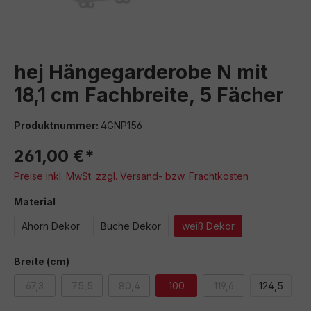
hej Hängegarderobe N mit
18,1 cm Fachbreite, 5 Fächer
Produktnummer:
4GNP156
261,00 €*
Preise inkl. MwSt. zzgl. Versand- bzw. Frachtkosten
auswählen
Material
Ahorn Dekor
Buche Dekor
weiß Dekor
auswählen
Breite (cm)
67,3
75,5
80,4
100
119,6
124,5
(Diese Option ist zurzeit nicht verfügbar.)
(Diese Option ist zurzeit nicht verfügbar.)
(Diese Option ist zurzeit nicht verfügbar.)
(Diese Option ist zurz