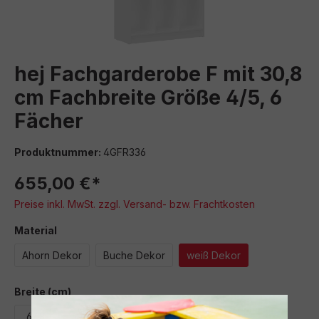
hej Fachgarderobe F mit 30,8
cm Fachbreite Größe 4/5, 6
Fächer
Produktnummer:
4GFR336
655,00 €*
Preise inkl. MwSt. zzgl. Versand- bzw. Frachtkosten
auswählen
Material
Ahorn Dekor
Buche Dekor
weiß Dekor
auswählen
Breite (cm)
67,3
100