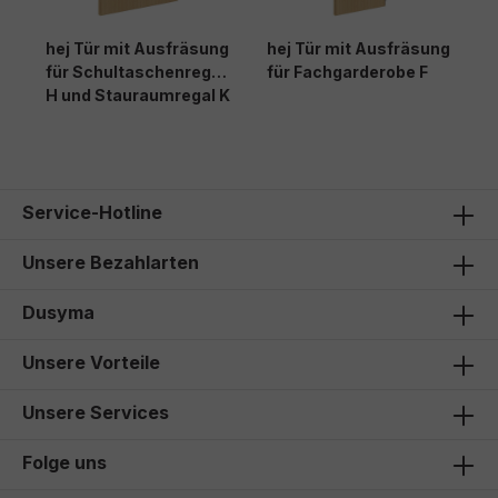
hej Tür mit Ausfräsung
hej Tür mit Ausfräsung
h
für Schultaschenregal
für Fachgarderobe F
F
H und Stauraumregal K
Service-Hotline
Unsere Bezahlarten
Dusyma
Unsere Vorteile
Unsere Services
Folge uns