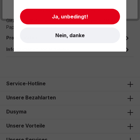
Beschreibung
- Impressum
- AGB
- Datenschutz
Ja, unbedingt!
Glitzer und Kleber vereint. Für Verzierungen auf Holz,
Papier, Pappe und vielem mehr.
Nein, danke
Produktdaten
Informationen und Hinweise
Service-Hotline
Unsere Bezahlarten
Dusyma
Unsere Vorteile
Unsere Services