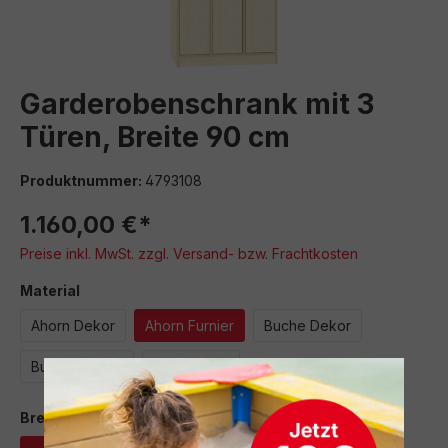
Garderobenschrank mit 3
Türen, Breite 90 cm
Produktnummer:
4793108
1.160,00 €*
Preise inkl. MwSt. zzgl. Versand- bzw. Frachtkosten
auswählen
Material
Ahorn Dekor
Ahorn Furnier
Buche Dekor
Buche Furnier
weiß Dekor
auswählen
Breite (cm)