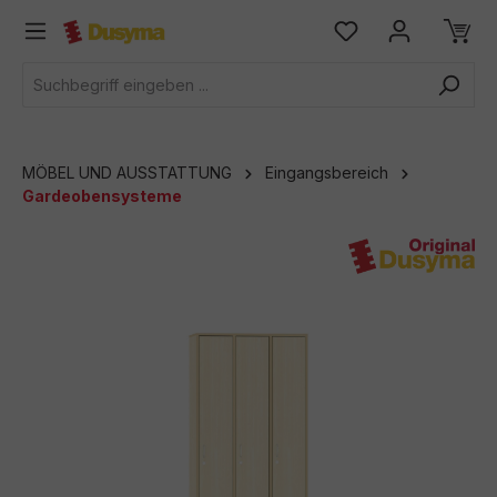
alt springen
MÖBEL UND AUSSTATTUNG
Eingangsbereich
Gardeobensysteme
Bildergalerie überspringen