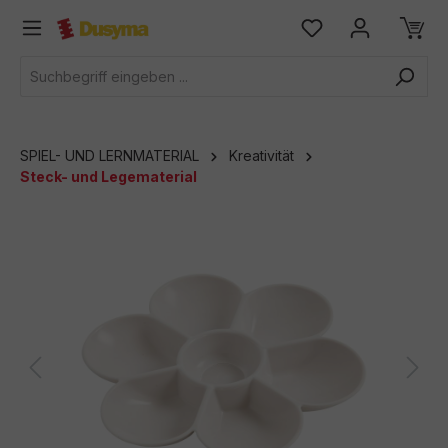
alt springen
SPIEL- UND LERNMATERIAL
Kreativität
Steck- und Legematerial
Bildergalerie überspringen