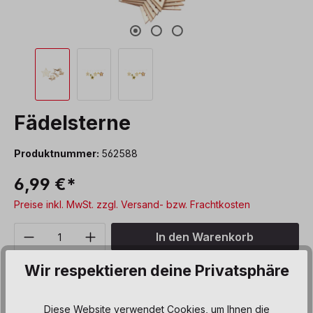
Fädelsterne
Produktnummer:
562588
6,99 €*
Preise inkl. MwSt. zzgl. Versand- bzw. Frachtkosten
Produkt Anzahl: Gib den gewünschten We
In den Warenkorb
Wir respektieren deine Privatsphäre
Sofort verfügbar, Lieferzeit: 5 Werktage
Zum Merkzettel hinzufügen
Diese Website verwendet Cookies, um Ihnen die