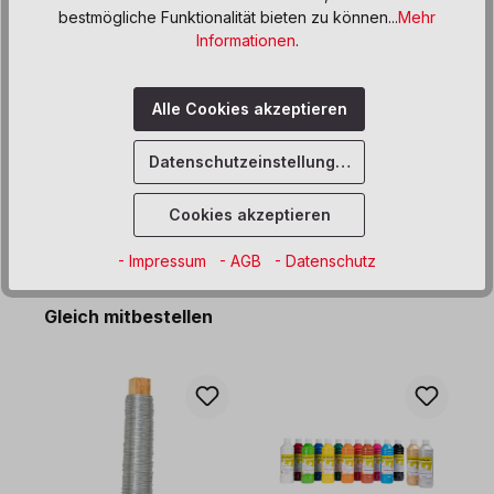
bestmögliche Funktionalität bieten zu können...
Mehr
Informationen
.
Beschreibung
Produktdaten
Alle Cookies akzeptieren
Informationen und Hinweise
Datenschutzeinstellungen
Cookies akzeptieren
- Impressum
- AGB
- Datenschutz
Produktgalerie überspringen
Gleich mitbestellen