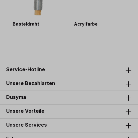
Basteldraht
Acrylfarbe
M
2,80 €*
3
Service-Hotline
Unsere Bezahlarten
Dusyma
Unsere Vorteile
Unsere Services