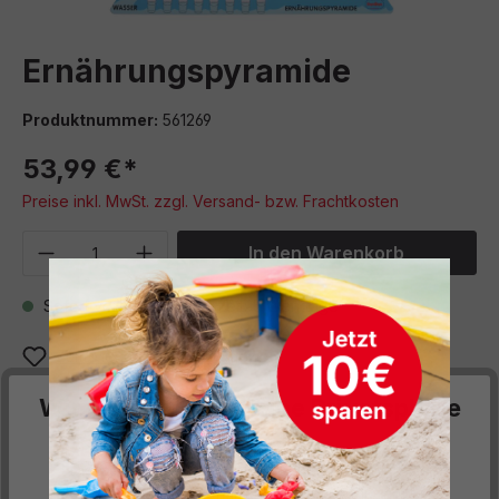
Ernährungspyramide
Produktnummer:
561269
53,99 €*
Preise inkl. MwSt. zzgl. Versand- bzw. Frachtkosten
Produkt Anzahl: Gib den gewünschten We
In den Warenkorb
Sofort verfügbar, Lieferzeit: 5 Werktage
Zum Merkzettel hinzufügen
Wir respektieren deine Privatsphäre
Beschreibung
Diese Website verwendet Cookies, um Ihnen die
Zuordnung der Lebensmittel auf den unterschiedlichen
bestmögliche Funktionalität bieten zu können...
Mehr
Ebenen der Pyramide. Kennenlernen der Grundtypen von