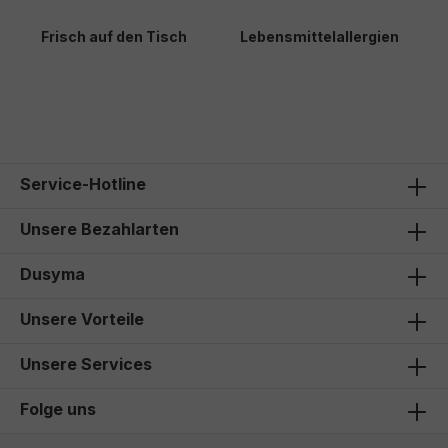
Frisch auf den Tisch
Lebensmittelallergien
H
239,00 €*
26,90 €*
2
Service-Hotline
Unsere Bezahlarten
Dusyma
Unsere Vorteile
Unsere Services
Folge uns