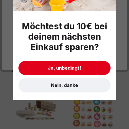
Informationen
.
Lebensmitteln und…
Mehr
Produktdaten
Alle Cookies akzeptieren
Möchtest du 10€ bei
Informationen und Hinweise
deinem nächsten
Datenschutzeinstellungen
Einkauf sparen?
Cookies akzeptieren
- Impressum
- AGB
- Datenschutz
Ja, unbedingt!
Produktgalerie überspringen
Gleich mitbestellen
Nein, danke