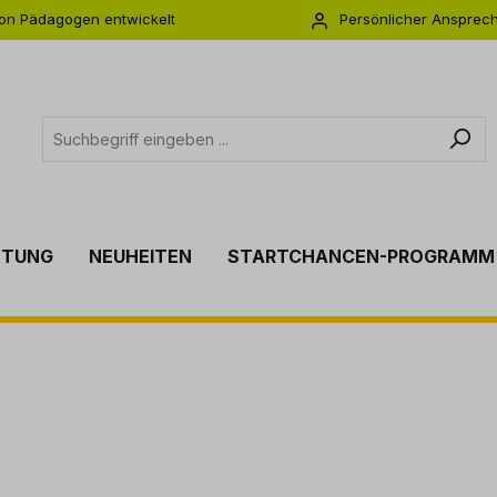
on Pädagogen entwickelt
Persönlicher Ansprec
s zu 5 Jahre Garantie
Individuelle Betreuu
TTUNG
NEUHEITEN
STARTCHANCEN-PROGRAMM