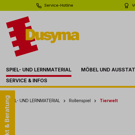
Service-Hotline
V
springen
Zur Hauptnavigation springen
0 71 81 - 60 03 0
Bi
SPIEL- UND LERNMATERIAL
MÖBEL UND AUSSTA
SERVICE & INFOS
Kontakt & Beratung
SPIEL- UND LERNMATERIAL
Rollenspiel
Tierwelt
Bildergalerie überspringen