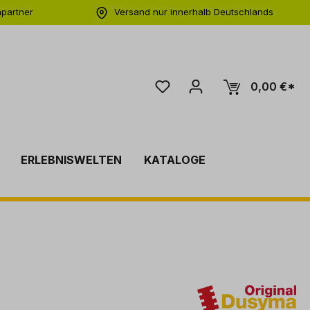
hpartner
Versand nur innerhalb Deutschlands
ng
0,00 €*
ERLEBNISWELTEN
KATALOGE