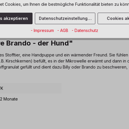
 Cookies, um Ihnen die bestmögliche Funktionalität bieten zu könn
es akzeptieren
Datenschutzeinstellungen
Cookies ak
- Impressum
- AGB
- Datenschutz
re Brando - der Hund"
res Stofftier, eine Handpuppe und ein wärmender Freund. Sie fühlen
. Kirschkernen) befüllt, es in der Mikrowelle erwärmt und dann in
toffgranulat gefüllt und dient dazu Billy oder Brando zu beschwere
YK
12 Monate