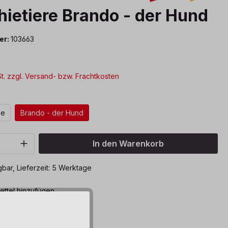
ietiere Brando - der Hund
er:
103663
*
St. zzgl. Versand- bzw. Frachtkosten
ählen
ze
Brando - der Hund
Anzahl: Gib den gewünschten Wert ein o
In den Warenkorb
bar, Lieferzeit: 5 Werktage
ttel hinzufügen