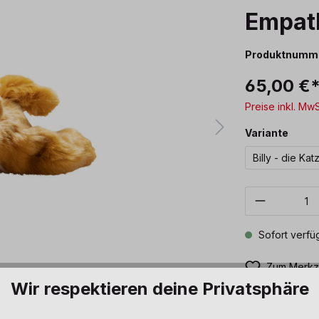
Empath
Produktnumm
65,00 €
Preise inkl. Mw
ausw
Variante
Billy - die Kat
Produkt 
Sofort verfüg
Zum Merkze
Wir respektieren deine Privatsphäre