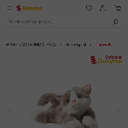
alt springen
SPIEL- UND LERNMATERIAL
Rollenspiel
Tierwelt
Bildergalerie überspringen