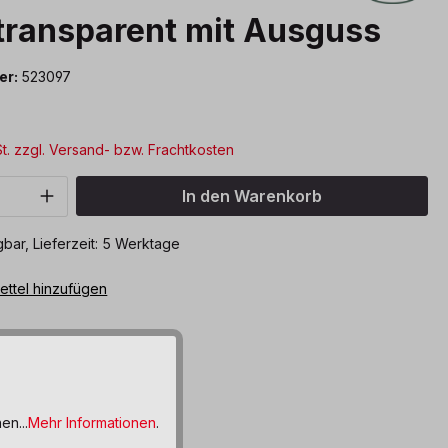
transparent mit Ausguss
er:
523097
St. zzgl. Versand- bzw. Frachtkosten
Anzahl: Gib den gewünschten Wert ein o
In den Warenkorb
bar, Lieferzeit: 5 Werktage
ttel hinzufügen
en...
Mehr Informationen
.