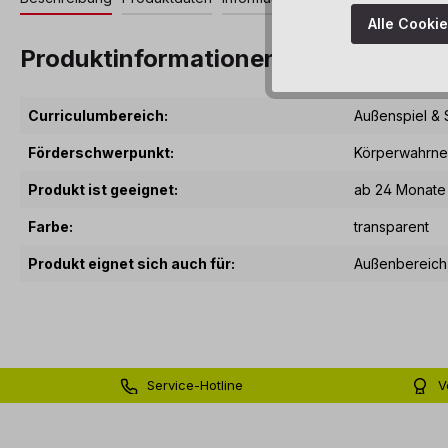
Alle Cooki
Produktinformationen "Eimer trans
Curriculumbereich:
Außenspiel & 
Förderschwerpunkt:
Körperwahrn
Produkt ist geeignet:
ab 24 Monate
Farbe:
transparent
Produkt eignet sich auch für:
Außenbereich
Service-Hotline
V
0 71 81 - 60 03 0
Bi