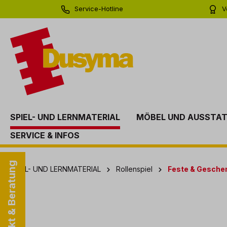
Service-Hotline
V
springen
Zur Hauptnavigation springen
0 71 81 - 60 03 0
Bi
SPIEL- UND LERNMATERIAL
MÖBEL UND AUSSTA
SERVICE & INFOS
Kontakt & Beratung
SPIEL- UND LERNMATERIAL
Rollenspiel
Feste & Gesche
Bildergalerie überspringen