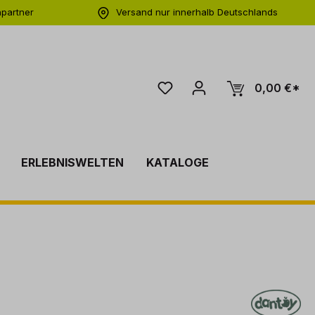
hpartner
Versand nur innerhalb Deutschlands
ng
0,00 €*
ERLEBNISWELTEN
KATALOGE