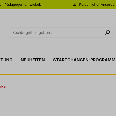
on Pädagogen entwickelt
Persönlicher Ansprec
s zu 5 Jahre Garantie
Individuelle Betreuu
TTUNG
NEUHEITEN
STARTCHANCEN-PROGRAMM
nke