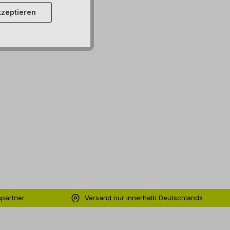
zeptieren
hpartner
Versand nur innerhalb Deutschlands
ng