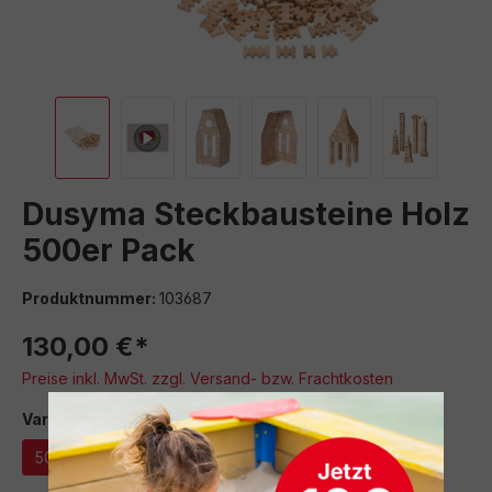
Dusyma Steckbausteine Holz
500er Pack
Produktnummer:
103687
130,00 €*
Preise inkl. MwSt. zzgl. Versand- bzw. Frachtkosten
auswählen
Variante
500er Pack