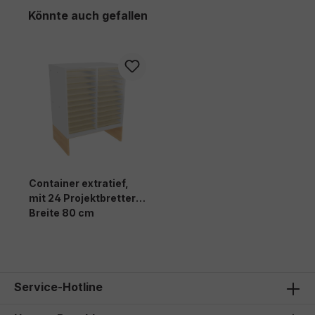
Produktgalerie überspringen
Könnte auch gefallen
Container extratief,
mit 24 Projektbrettern,
Breite 80 cm
1.336,00 €*
Service-Hotline