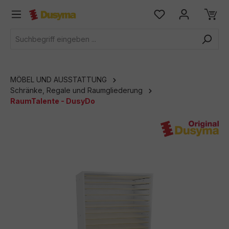
alt springen
MÖBEL UND AUSSTATTUNG
Schränke, Regale und Raumgliederung
RaumTalente - DusyDo
Bildergalerie überspringen