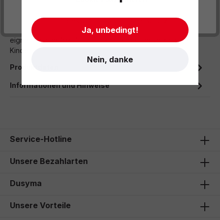
Beschreibung
- Impressum
- AGB
- Datenschutz
Ja, unbedingt!
Die angenehm griffigen Bälle sind leicht zu fangen und
eignen sich perfekt für zurückhaltende und vorsichtige
Kinder.
Nein, danke
Produktdaten
Informationen und Hinweise
Service-Hotline
Unsere Bezahlarten
Dusyma
Unsere Vorteile