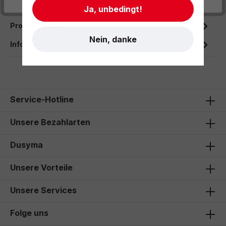
Ein besonderes P…
Mehr
Ja, unbedingt!
Produktdaten
Nein, danke
Informationen und Hinweise
Service-Hotline
Unsere Bezahlarten
Dusyma
Unsere Vorteile
Unsere Services
Folge uns