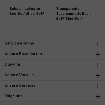
Schatzinselmatte
Transparente
B
Bee-Bot®/Blue-Bot®
Taschenmatte Bee-
d
Bot®/Blue-Bot®
B
45,90 €*
40,90 €*
6
Service-Hotline
Unsere Bezahlarten
Dusyma
Unsere Vorteile
Unsere Services
Folge uns