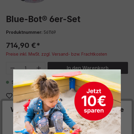
Blue-Bot® 6er-Set
Produktnummer:
561169
714,90 €*
Preise inkl. MwSt. zzgl. Versand- bzw. Frachtkosten
Produkt Anzahl: Gib den gewünschten We
In den Warenkorb
Sofort verfügbar, Lieferzeit: 5 Werktage
Zum Merkzettel hinzufügen
Wir respektieren deine Privatsphäre
Beschreibung
Diese Website verwendet Cookies, um Ihnen die
Das Blue-Bot® Paket enthält 6 Blue-Bots® und eignet sich
bestmögliche Funktionalität bieten zu können...
Mehr
somit sehr gut für Klassen-und Gruppenprojekte. Die