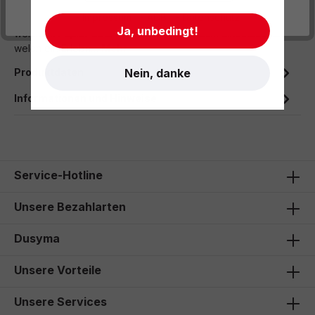
- Impressum
- AGB
- Datenschutz
Mit dem ganzen Körper in ein Bad voll glatter Bohnen,
Ja, unbedingt!
weichem Papier oder blubberndem Schaum einzutauchen –
welch ein Erlebn…
Mehr
Produktdaten
Nein, danke
Informationen und Hinweise
Service-Hotline
Unsere Bezahlarten
Dusyma
Unsere Vorteile
Unsere Services