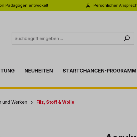
on Pädagogen entwickelt
Persönlicher Ansprec
s zu 5 Jahre Garantie
Individuelle Betreuu
TTUNG
NEUHEITEN
STARTCHANCEN-PROGRAMM
en und Werken
Filz, Stoff & Wolle