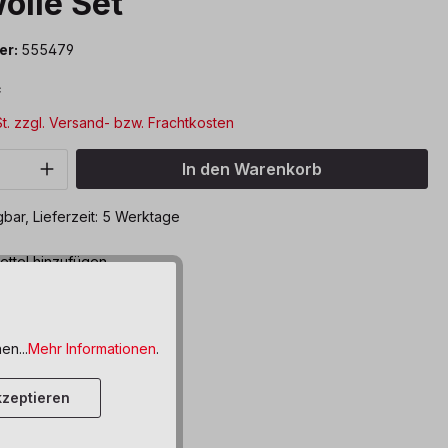
olle Set
er:
555479
*
St. zzgl. Versand- bzw. Frachtkosten
Anzahl: Gib den gewünschten Wert ein o
In den Warenkorb
bar, Lieferzeit: 5 Werktage
ttel hinzufügen
en...
Mehr Informationen
.
zeptieren