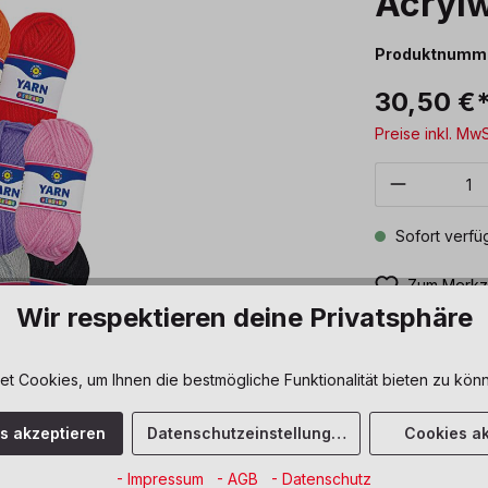
Acrylw
Produktnumm
30,50 €
Preise inkl. Mw
Produkt 
Sofort verfüg
Zum Merkze
Wir respektieren deine Privatsphäre
 Cookies, um Ihnen die bestmögliche Funktionalität bieten zu könn
es akzeptieren
Datenschutzeinstellungen
Cookies ak
- Impressum
- AGB
- Datenschutz