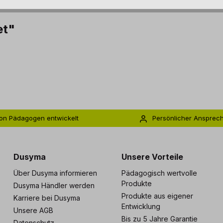
et"
on Pädagogen entwickelt
Persönlicher Ansprec
s zu 5 Jahre Garantie
Individuelle Betreuu
Dusyma
Unsere Vorteile
Über Dusyma informieren
Pädagogisch wertvolle
Produkte
Dusyma Händler werden
Produkte aus eigener
Karriere bei Dusyma
Entwicklung
Unsere AGB
Bis zu 5 Jahre Garantie
Datenschutz