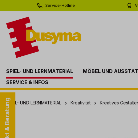
Service-Hotline
V
springen
Zur Hauptnavigation springen
0 71 81 - 60 03 0
Bi
SPIEL- UND LERNMATERIAL
MÖBEL UND AUSSTA
SERVICE & INFOS
Kontakt & Beratung
SPIEL- UND LERNMATERIAL
Kreativität
Kreatives Gestalt
Bildergalerie überspringen