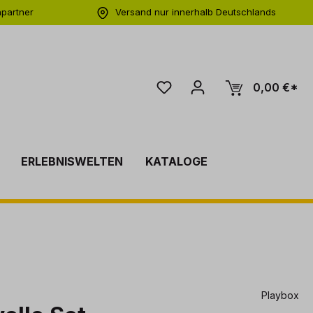
hpartner
Versand nur innerhalb Deutschlands
ng
0,00 €*
ERLEBNISWELTEN
KATALOGE
Playbox