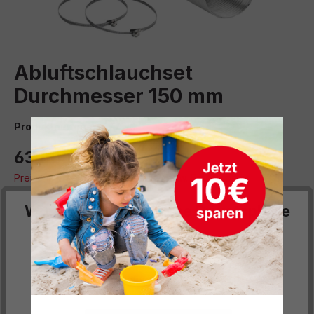
Abluftschlauchset
Durchmesser 150 mm
Produktnummer:
477190
63,00 €*
Preise inkl. MwSt. zzgl. Versand- bzw. Frachtkosten
auswählen
Durchmesser (cm)
Wir respektieren deine Privatsphäre
12,5
15
Diese Website verwendet Cookies, um Ihnen die
bestmögliche Funktionalität bieten zu können...
Mehr
Montageservice dazubuchen
Informationen
.
10% Montagekosten
(+6,30 €)**