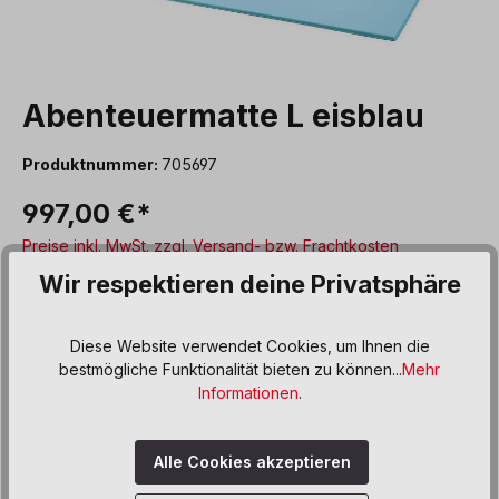
Abenteuermatte L eisblau
Produktnummer:
705697
997,00 €*
Preise inkl. MwSt. zzgl. Versand- bzw. Frachtkosten
Wir respektieren deine Privatsphäre
auswählen
Breite (cm)
250
350
450
Diese Website verwendet Cookies, um Ihnen die
bestmögliche Funktionalität bieten zu können...
Mehr
auswählen
Farbe
Informationen
.
blau
eisblau
grün
orange
Alle Cookies akzeptieren
Produkt Anzahl: Gib den gewünschten We
In den Warenkorb