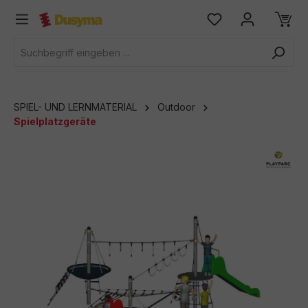
alt springen
SPIEL- UND LERNMATERIAL
Outdoor
Spielplatzgeräte
Bildergalerie überspringen