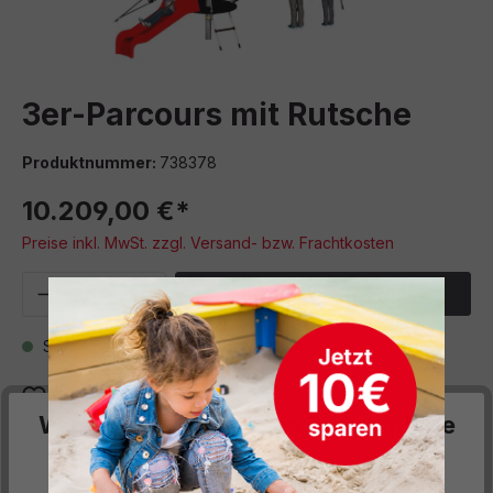
3er-Parcours mit Rutsche
Produktnummer:
738378
10.209,00 €*
Preise inkl. MwSt. zzgl. Versand- bzw. Frachtkosten
Produkt Anzahl: Gib den gewünschten We
In den Warenkorb
Sofort verfügbar, Lieferzeit: 6 Wochen
Zum Merkzettel hinzufügen
Wir respektieren deine Privatsphäre
Beschreibung
Diese Website verwendet Cookies, um Ihnen die